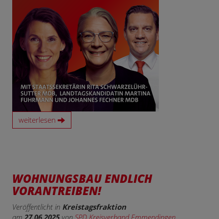
weiterlesen
WOHNUNGSBAU ENDLICH
VORANTREIBEN!
Veröffentlicht in
Kreistagsfraktion
am
27.06.2025
von
SPD Kreisverband Emmendingen