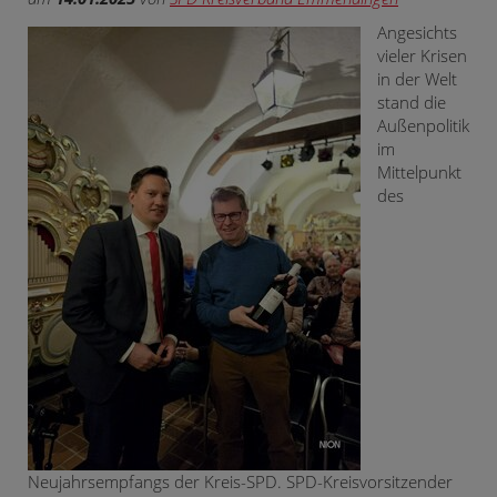
Angesichts
vieler Krisen
in der Welt
stand die
Außenpolitik
im
Mittelpunkt
des
Neujahrsempfangs der Kreis-SPD. SPD-Kreisvorsitzender