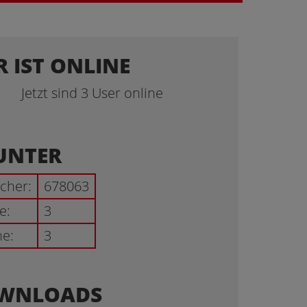
 IST ONLINE
Jetzt sind 3 User online
UNTER
cher:
678063
e:
3
ne:
3
WNLOADS