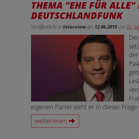
THEMA "EHE FÜR ALLE"
DEUTSCHLANDFUNK
Veröffentlicht in
Interview
am
12.06.2015
von
Dr. J
Der
set
der
Paa
geb
Les
ver
Fra
eigenen Partei sieht er in dieser Fra
weiterlesen