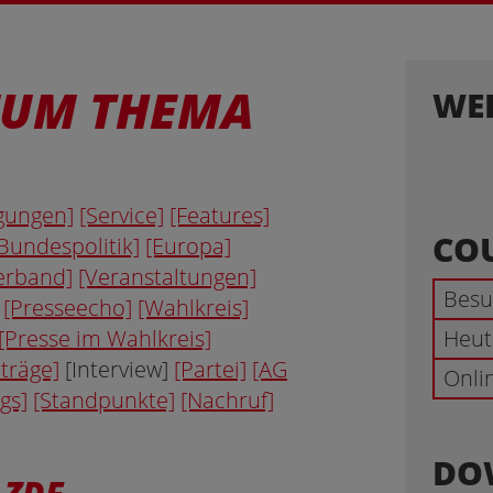
ZUM THEMA
WER
gungen]
[Service]
[Features]
CO
Bundespolitik]
[Europa]
erband]
[Veranstaltungen]
Besu
[Presseecho]
[Wahlkreis]
[Presse im Wahlkreis]
Heut
träge]
[Interview]
[Partei]
[AG
Onli
gs]
[Standpunkte]
[Nachruf]
DO
ZDF-