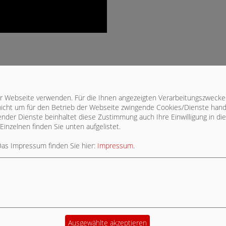
ieser Webseite verwenden. Für die Ihnen angezeigten Verarbeitungszwe
sortiert
icht um für den Betrieb der Webseite zwingende Cookies/Dienste handel
chender Dienste beinhaltet diese Zustimmung auch Ihre Einwilligung in 
Einzelnen finden Sie unten aufgelistet.
Das Impressum finden Sie hier:
Impressum
.
ER
fos
.
Ausgewählte akzeptieren