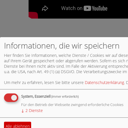
Informationen, die wir speichern
WEITERE ARTIKEL
Hier finden Sie Informationen, welche Dienste / Cookies wir auf d
« Startseite
•
Alle Artikel nach Themen 
auf Ihrem Gerät gespeichert oder abgerufen werden. Sofern es sich n
Dienste bei Ihnen nicht aktiv sind. Im Falle der Aktivierung entspre
u.a. die USA, nach Art. 49 (1) (a) DSGVO. Die Verarbeitungszwecke im 
Um mehr zu erfahren, lesen Sie bitte unsere
Datenschutzerklärung
. 
RSS-NACHRICHTENTICK
System, Essenziell
(immer erforderlich)
RSS-Nachrichtenticker, Adresse und In
Für den Betrieb der Webseite zwingend erforderliche Cookies
↓
2
Dienste
Alle ablehnen