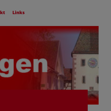
kt
Links