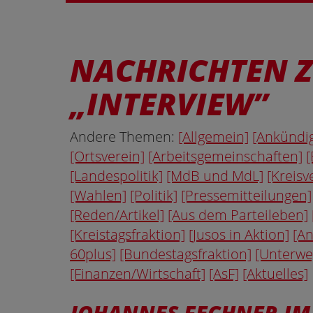
NACHRICHTEN 
INTERVIEW
Andere Themen:
[Allgemein]
[Ankündi
[Ortsverein]
[Arbeitsgemeinschaften]
[
[Landespolitik]
[MdB und MdL]
[Kreisv
[Wahlen]
[Politik]
[Pressemitteilungen]
[Reden/Artikel]
[Aus dem Parteileben]
[Kreistagsfraktion]
[Jusos in Aktion]
[An
60plus]
[Bundestagsfraktion]
[Unterwe
[Finanzen/Wirtschaft]
[AsF]
[Aktuelles]
JOHANNES FECHNER IM 